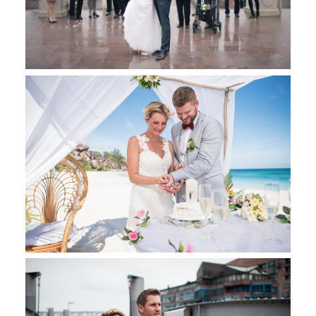
Schloss
Ahrensburg
Strandhochzeit auf
journal ansehen
La Digue
Seychellen