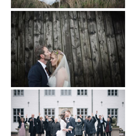
Bisbingen
Scheunenhochzeit
journal ansehen
am Eggershof in
Soltau
Winter Trauung im
journal ansehen