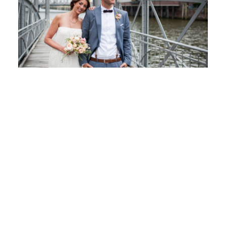
Hochzeit
journal ansehen
Standesamt
Hamburg Bergedorf
Rockabilly
journal ansehen
Hochzeit Rathaus
Altona & Loft 23