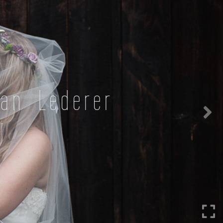
fan Lederer
KT