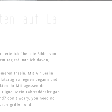
aten auf La
lperte ich über die Bilder von
sem Tag träumte ich davon,
neren Inseln. Mit Air Berlin
flutartig zu regnen begann und
nkten ihr Mittagessen den
a Digue. Mein Fahrraddealer gab
and? don´t worry, you need no
ort ergriffen und