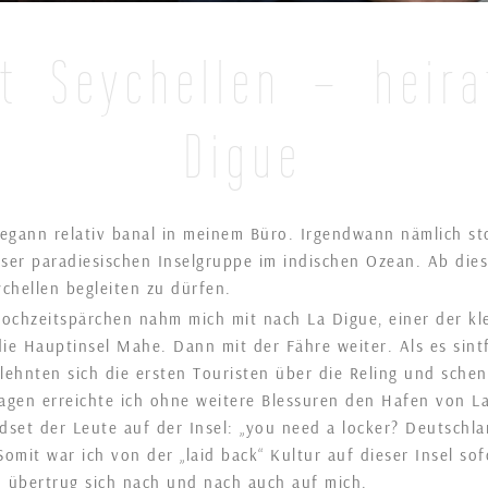
ht Seychellen – heir
Digue
egann relativ banal in meinem Büro. Irgendwann nämlich sto
eser paradiesischen Inselgruppe im indischen Ozean. Ab die
chellen begleiten zu dürfen.
ochzeitspärchen nahm mich mit nach La Digue, einer der klei
ie Hauptinsel Mahe. Dann mit der Fähre weiter. Als es sint
lehnten sich die ersten Touristen über die Reling und sche
agen erreichte ich ohne weitere Blessuren den Hafen von L
ndset der Leute auf der Insel: „you need a locker? Deutschl
Somit war ich von der „laid back“ Kultur auf dieser Insel sof
 übertrug sich nach und nach auch auf mich.